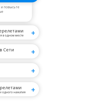
 и повысьте
ые
ерелетами
я в одном месте
 в Сети
ерелетами
и одного нажатия