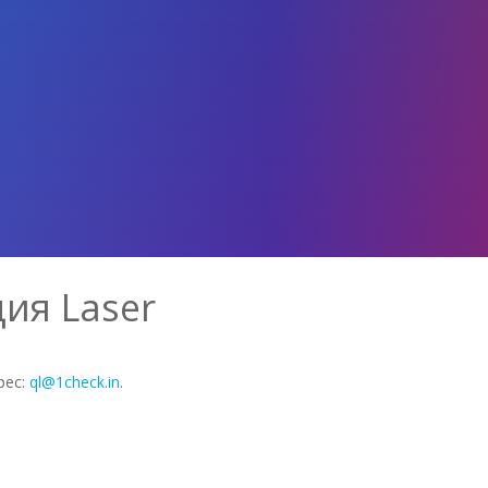
ия Laser
рес:
ql@1check.in
.