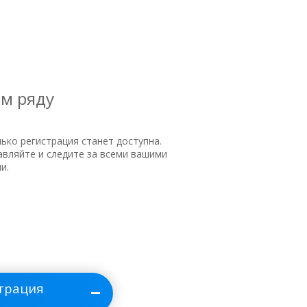
ем ряду
лько регистрация станет доступна.
равляйте и следите за всеми вашими
и.
трация