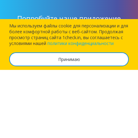
Попробуйте наше приложение
Мы используем файлы cookie для персонализации и для
более комфортной работы c веб-сайтом. Продолжая
Установите наше приложение и позвольте 1Checkin
просмотр страниц сайта 1check.in, вы соглашаетесь с
зарегистрировать вас на следующий рейс!
условиями нашей
политики конфиденциальности
Принимаю
О сервисе
Часто задаваемые вопросы
Тарифы
Реквизиты
Возможности
Бизнес