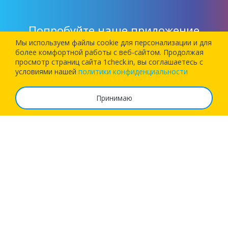
Попробуйте наше приложение
Мы используем файлы cookie для персонализации и для
более комфортной работы c веб-сайтом. Продолжая
Установите наше приложение и позвольте 1Checkin
просмотр страниц сайта 1check.in, вы соглашаетесь с
зарегистрировать вас на следующий рейс!
условиями нашей
политики конфиденциальности
Принимаю
О сервисе
Часто задаваемые вопросы
Тарифы
Реквизиты
Возможности
Бизнес