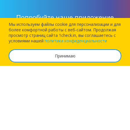
Попробуйте наше приложение
Мы используем файлы cookie для персонализации и для
более комфортной работы c веб-сайтом. Продолжая
Установите наше приложение и позвольте 1Checkin
просмотр страниц сайта 1check.in, вы соглашаетесь с
зарегистрировать вас на следующий рейс!
условиями нашей
политики конфиденциальности
Принимаю
О сервисе
Часто задаваемые вопросы
Тарифы
Реквизиты
Возможности
Бизнес