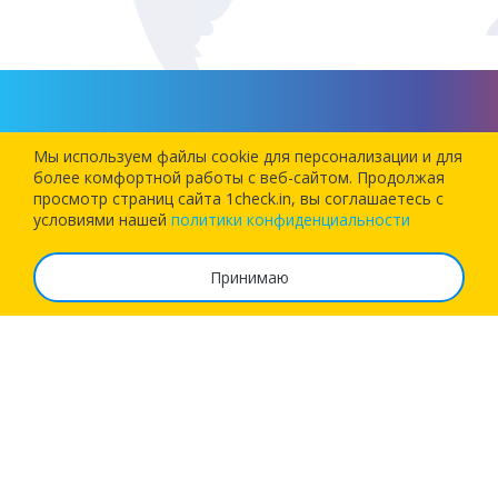
Попробуйте наше приложение
Мы используем файлы cookie для персонализации и для
более комфортной работы c веб-сайтом. Продолжая
просмотр страниц сайта 1check.in, вы соглашаетесь с
Установите наше приложение и позвольте 1Checkin
условиями нашей
политики конфиденциальности
зарегистрировать вас на следующий рейс!
Принимаю
О сервисе
Часто задаваемые вопросы