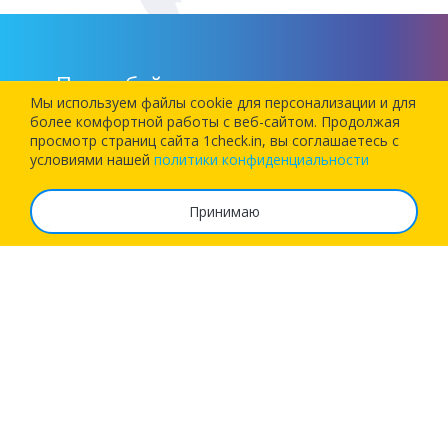
Попробуйте наше приложение
Мы используем файлы cookie для персонализации и для
более комфортной работы c веб-сайтом. Продолжая
просмотр страниц сайта 1check.in, вы соглашаетесь с
Установите наше приложение и позвольте 1Checkin
условиями нашей
политики конфиденциальности
зарегистрировать вас на следующий рейс!
Принимаю
О сервисе
Часто задаваемые вопросы
Тарифы
Реквизиты