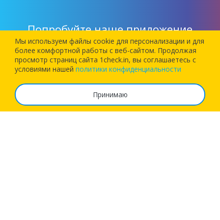
Попробуйте наше приложение
Мы используем файлы cookie для персонализации и для
более комфортной работы c веб-сайтом. Продолжая
Установите наше приложение и позвольте 1Checkin
просмотр страниц сайта 1check.in, вы соглашаетесь с
зарегистрировать вас на следующий рейс!
условиями нашей
политики конфиденциальности
Принимаю
О сервисе
Часто задаваемые вопросы
Тарифы
Реквизиты
Возможности
Бизнес