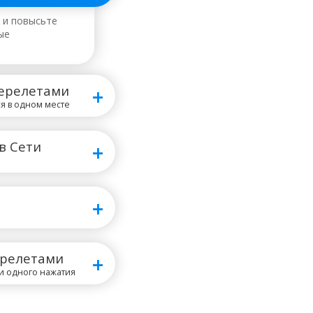
 и повысьте
ые
ерелетами
я в одном месте
 в Сети
ерелетами
и одного нажатия