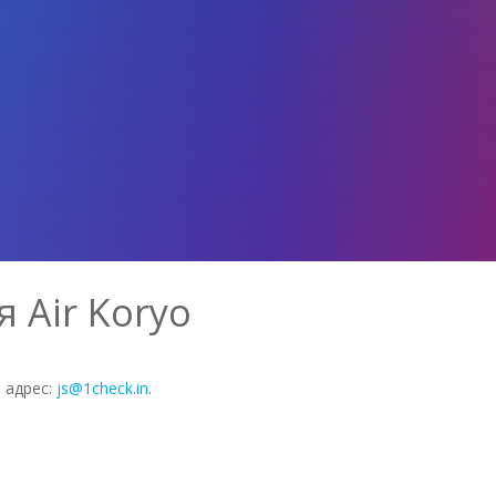
 Air Koryo
 адрес:
js@1check.in
.