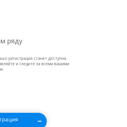
ем ряду
лько регистрация станет доступна.
равляйте и следите за всеми вашими
и.
трация