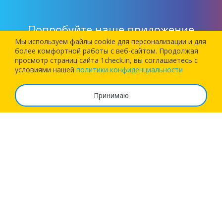
Попробуйте наше приложение
Мы используем файлы cookie для персонализации и для
более комфортной работы c веб-сайтом. Продолжая
Установите наше приложение и позвольте 1Checkin
просмотр страниц сайта 1check.in, вы соглашаетесь с
зарегистрировать вас на следующий рейс!
условиями нашей
политики конфиденциальности
Принимаю
О сервисе
Часто задаваемые вопросы
Тарифы
Реквизиты
Возможности
Бизнес